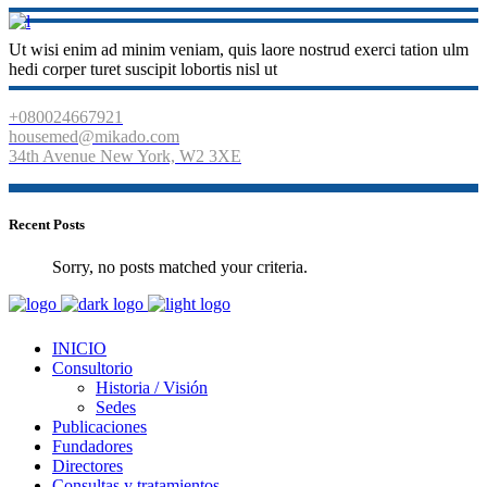
Ut wisi enim ad minim veniam, quis laore nostrud exerci tation ulm
hedi corper turet suscipit lobortis nisl ut
+080024667921
housemed@mikado.com
34th Avenue New York, W2 3XE
Recent Posts
Sorry, no posts matched your criteria.
INICIO
Consultorio
Historia / Visión
Sedes
Publicaciones
Fundadores
Directores
Consultas y tratamientos