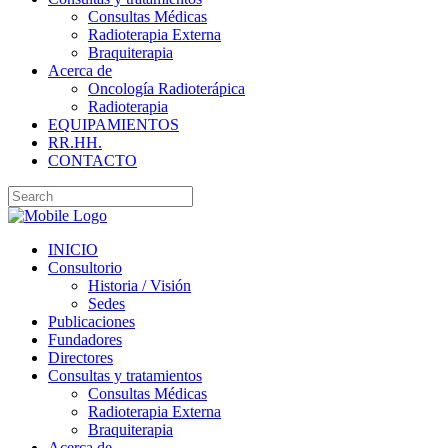
Consultas Médicas
Radioterapia Externa
Braquiterapia
Acerca de
Oncología Radioterápica
Radioterapia
EQUIPAMIENTOS
RR.HH.
CONTACTO
INICIO
Consultorio
Historia / Visión
Sedes
Publicaciones
Fundadores
Directores
Consultas y tratamientos
Consultas Médicas
Radioterapia Externa
Braquiterapia
Acerca de