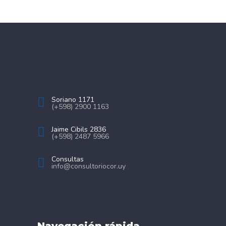
Soriano 1171
(+598) 2900 1163
Jaime Cibils 2836
(+598) 2487 5966
Consultas
info@consultoriocor.uy